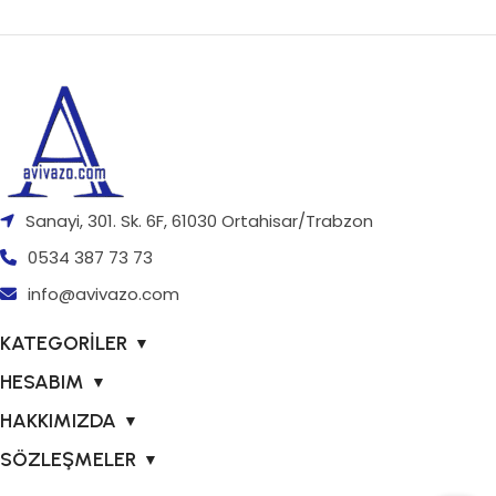
Sanayi, 301. Sk. 6F, 61030 Ortahisar/Trabzon
0534 387 73 73
info@avivazo.com
KATEGORİLER
▼
HESABIM
▼
HAKKIMIZDA
▼
SÖZLEŞMELER
▼