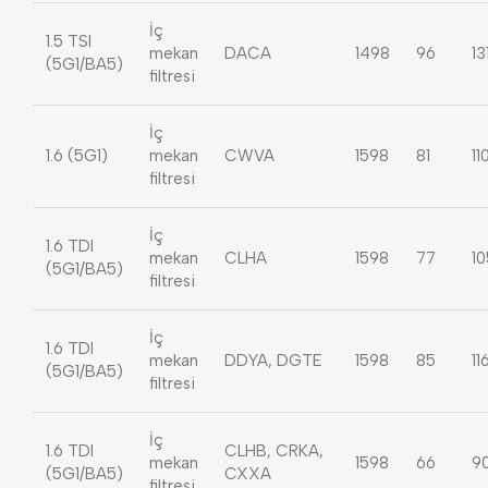
İç
1.5 TSI
mekan
DACA
1498
96
13
(5G1/BA5)
filtresi
İç
1.6 (5G1)
mekan
CWVA
1598
81
11
filtresi
İç
1.6 TDI
mekan
CLHA
1598
77
10
(5G1/BA5)
filtresi
İç
1.6 TDI
mekan
DDYA, DGTE
1598
85
11
(5G1/BA5)
filtresi
İç
1.6 TDI
CLHB, CRKA,
mekan
1598
66
9
(5G1/BA5)
CXXA
filtresi