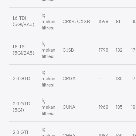
İç
1.6 TDI
mekan
CRKB, CXXB
1598
81
11
(5G1/BA5)
filtresi
İç
1.8 TSI
mekan
CJSB
1798
132
17
(5G1/BA5)
filtresi
İç
2.0 GTD
mekan
CRGA
–
130
17
filtresi
İç
2.0 GTD
mekan
CUNA
1968
135
1
(5G1)
filtresi
İç
2.0 GTI
mekan
CHHA
1984
169
2