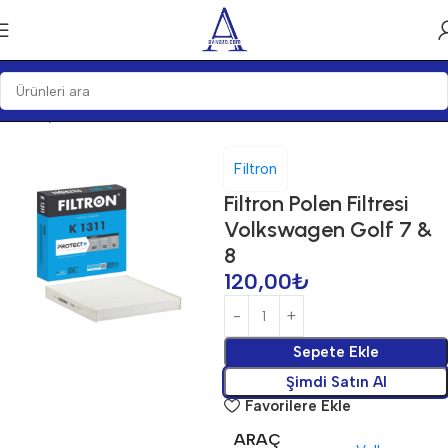
Ana Sayfa
Bakım Ürünleri
Filtron
Filtron Polen Filtresi
Volkswagen Golf 7 &
8
120,00
₺
Sepete Ekle
Şimdi Satın Al
Favorilere Ekle
ARAÇ