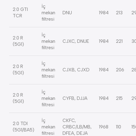
İç
2.0 GTI
mekan
DNU
1984
213
2
TCR
filtresi
İç
2.0 R
mekan
CJXC, DNUE
1984
221
3
(5G1)
filtresi
İç
2.0 R
mekan
CJXB, CJXD
1984
206
2
(5G1)
filtresi
İç
2.0 R
mekan
CYFB, DJJA
1984
215
2
(5G1)
filtresi
İç
CKFC,
2.0 TDI
mekan
CRBC/LB/MB,
1968
110
15
(5G1/BA5)
filtresi
DFEA, DEJA