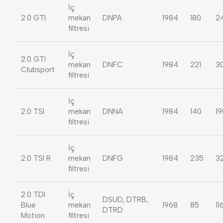
İç
2.0 GTI
mekan
DNPA
1984
180
2
filtresi
İç
2.0 GTI
mekan
DNFC
1984
221
3
Clubsport
filtresi
İç
2.0 TSI
mekan
DNNA
1984
140
19
filtresi
İç
2.0 TSI R
mekan
DNFG
1984
235
3
filtresi
2.0 TDI
İç
DSUD, DTRB,
Blue
mekan
1968
85
11
DTRD
Motion
filtresi