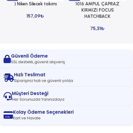
) Niken Silecek takımı
1016 AMPUL ÇAPRAZ
1
KIRMIZI FOCUS
157,09
₺
HATCHBACK
75,31
₺
Güvenli Ödeme
SSL destekli, güvenli alışveriş
Hızlı Teslimat
Siparişiniz hızlı ve güvenli yolda
Müşteri Desteği
Her Sorunuzda Yanınızdayız
Kolay Ödeme Seçenekleri
Kart ve Havale