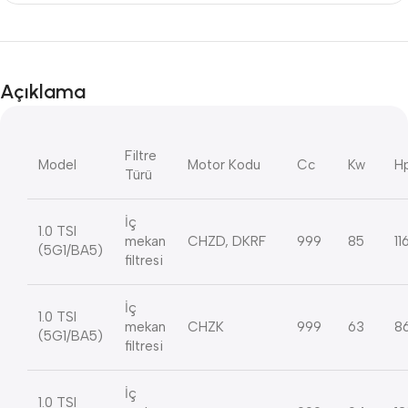
Açıklama
Filtre
Model
Motor Kodu
Cc
Kw
H
Türü
İç
1.0 TSI
mekan
CHZD, DKRF
999
85
11
(5G1/BA5)
filtresi
İç
1.0 TSI
mekan
CHZK
999
63
8
(5G1/BA5)
filtresi
İç
1.0 TSI