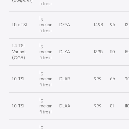
(5G1/BA5)
filtresi
İç
1.5 eTSI
mekan
DFYA
1498
96
13
filtresi
1.4 TSI
İç
Variant
mekan
DJKA
1395
110
15
(CG5)
filtresi
İç
1.0 TSI
mekan
DLAB
999
66
9
filtresi
İç
1.0 TSI
mekan
DLAA
999
81
11
filtresi
İç