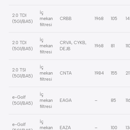
İç
2.0 TDI
mekan
CRBB
1968
105
1
(5G1/BA5)
filtresi
İç
2.0 TDI
CRVA, CYKB,
mekan
1968
81
11
(5G1/BA5)
DEJB
filtresi
İç
2.0 TSI
mekan
CNTA
1984
155
21
(5G1/BA5)
filtresi
İç
e-Golf
mekan
EAGA
–
85
11
(5G1/BA5)
filtresi
İç
e-Golf
mekan
EAZA
–
100
13