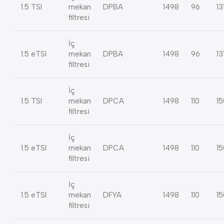
1.5 TSI
mekan
DPBA
1498
96
13
filtresi
İç
1.5 eTSI
mekan
DPBA
1498
96
13
filtresi
İç
1.5 TSI
mekan
DPCA
1498
110
15
filtresi
İç
1.5 eTSI
mekan
DPCA
1498
110
15
filtresi
İç
1.5 eTSI
mekan
DFYA
1498
110
15
filtresi