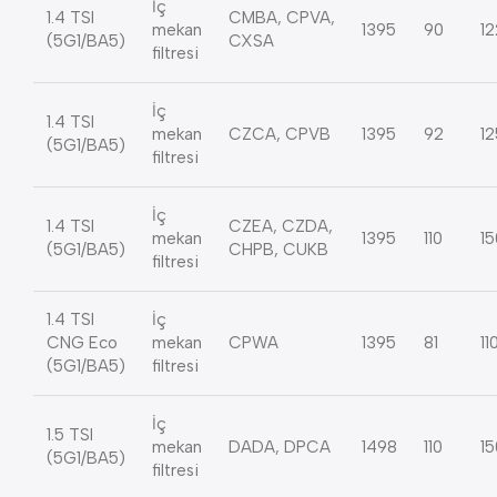
İç
1.4 TSI
CMBA, CPVA,
mekan
1395
90
12
(5G1/BA5)
CXSA
filtresi
İç
1.4 TSI
mekan
CZCA, CPVB
1395
92
12
(5G1/BA5)
filtresi
İç
1.4 TSI
CZEA, CZDA,
mekan
1395
110
15
(5G1/BA5)
CHPB, CUKB
filtresi
1.4 TSI
İç
CNG Eco
mekan
CPWA
1395
81
11
(5G1/BA5)
filtresi
İç
1.5 TSI
mekan
DADA, DPCA
1498
110
15
(5G1/BA5)
filtresi