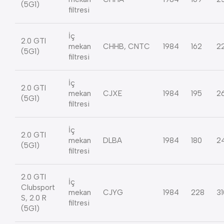
(5G1)
filtresi
İç
2.0 GTI
mekan
CHHB, CNTC
1984
162
2
(5G1)
filtresi
İç
2.0 GTI
mekan
CJXE
1984
195
2
(5G1)
filtresi
İç
2.0 GTI
mekan
DLBA
1984
180
2
(5G1)
filtresi
2.0 GTI
İç
Clubsport
mekan
CJYG
1984
228
31
S, 2.0 R
filtresi
(5G1)