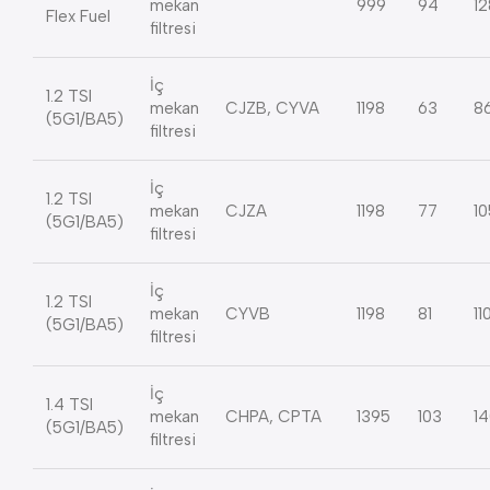
mekan
999
94
12
Flex Fuel
filtresi
İç
1.2 TSI
mekan
CJZB, CYVA
1198
63
8
(5G1/BA5)
filtresi
İç
1.2 TSI
mekan
CJZA
1198
77
10
(5G1/BA5)
filtresi
İç
1.2 TSI
mekan
CYVB
1198
81
11
(5G1/BA5)
filtresi
İç
1.4 TSI
mekan
CHPA, CPTA
1395
103
1
(5G1/BA5)
filtresi