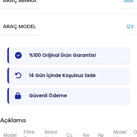
ARAÇ MARKA
Audi
ARAÇ MODEL
Q3
%100 Orijinal Ürün Garantisi
14 Gün İçinde Koşulsuz İade
Güvenli Ödeme
Açıklama
Filtre
Motor
Model
Model
Cc
Kw
Hp