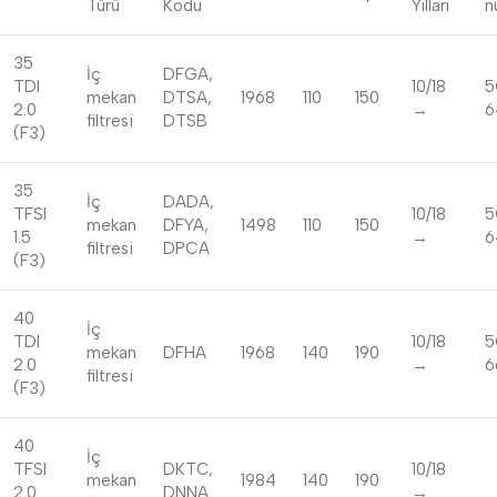
Türü
Kodu
Yılları
n
35
İç
DFGA,
TDI
10/18
5
mekan
DTSA,
1968
110
150
2.0
→
6
filtresi
DTSB
(F3)
35
İç
DADA,
TFSI
10/18
5
mekan
DFYA,
1498
110
150
1.5
→
6
filtresi
DPCA
(F3)
40
İç
TDI
10/18
5
mekan
DFHA
1968
140
190
2.0
→
6
filtresi
(F3)
40
İç
TFSI
DKTC,
10/18
mekan
1984
140
190
2.0
DNNA
→