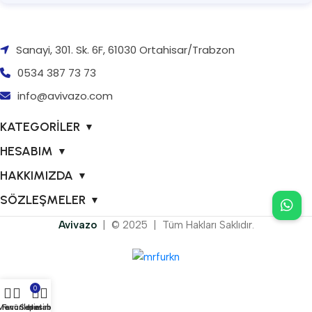
Sanayi, 301. Sk. 6F, 61030 Ortahisar/Trabzon
0534 387 73 73
info@avivazo.com
KATEGORİLER
▼
HESABIM
▼
HAKKIMIZDA
▼
SÖZLEŞMELER
▼
Avivazo
| © 2025 | Tüm Hakları Saklıdır.
0
Menü
Favorilerim
Sepetim
Hesabım