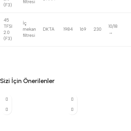
filtresi
(F3)
45
İç
TFSI
10/18
mekan
DKTA
1984
169
230
2.0
→
filtresi
(F3)
Sizi İçin Önerilenler