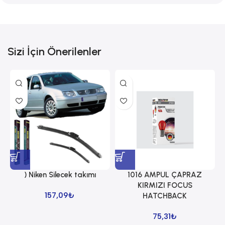
Sizi İçin Önerilenler
) Niken Silecek takımı
1016 AMPUL ÇAPRAZ
1
KIRMIZI FOCUS
157,09
₺
HATCHBACK
75,31
₺