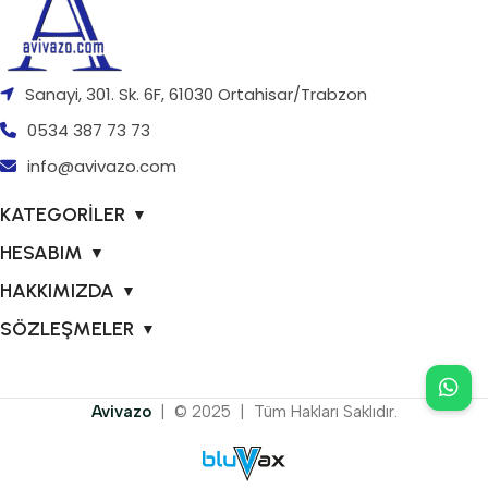
Sanayi, 301. Sk. 6F, 61030 Ortahisar/Trabzon
0534 387 73 73
info@avivazo.com
KATEGORİLER
▼
HESABIM
▼
HAKKIMIZDA
▼
SÖZLEŞMELER
▼
Avivazo
| © 2025 | Tüm Hakları Saklıdır.