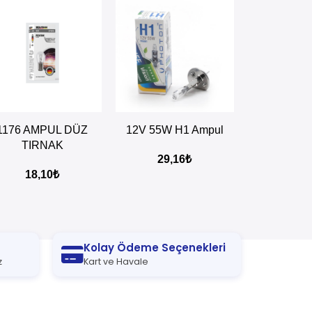
PETE EKLE
SEPETE EKLE
SEPETE EKLE
1176 AMPUL DÜZ
12V 55W H1 Ampul
12V 55W H2
TIRNAK
29,16
₺
76,
18,10
₺
Kolay Ödeme Seçenekleri
z
Kart ve Havale