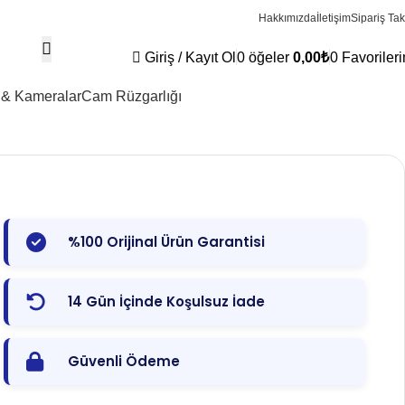
Hakkımızda
İletişim
Sipariş Tak
Giriş / Kayıt Ol
0
öğeler
0,00
₺
0
Favoriler
 & Kameralar
Cam Rüzgarlığı
%100 Orijinal Ürün Garantisi
14 Gün İçinde Koşulsuz İade
Güvenli Ödeme