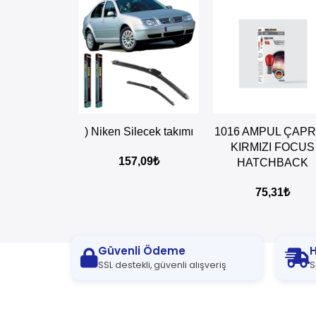
SEPETE EKLE
SEPETE EKLE
) Niken Silecek takımı
1016 AMPUL ÇAP
KIRMIZI FOCUS
157,09
₺
HATCHBACK
75,31
₺
Güvenli Ödeme
H
SSL destekli, güvenli alışveriş
S