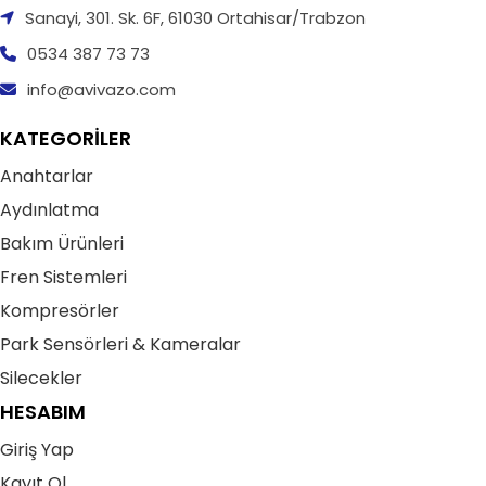
Sanayi, 301. Sk. 6F, 61030 Ortahisar/Trabzon
0534 387 73 73
info@avivazo.com
KATEGORİLER
Anahtarlar
Aydınlatma
Bakım Ürünleri
Fren Sistemleri
Kompresörler
Park Sensörleri & Kameralar
Silecekler
HESABIM
Giriş Yap
Kayıt Ol