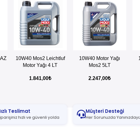
SEPETE EKLE
SEPETE EKLE
SE
RAZ
10W40 Mos2 Leichtluf
10W40 Motor Yağı
Motor Yağı 4 LT
Mos2 5LT
1.841,00
₺
2.247,00
₺
ızlı Teslimat
Müşteri Desteği
iparişiniz hızlı ve güvenli yolda
Her Sorunuzda Yanınızdayı