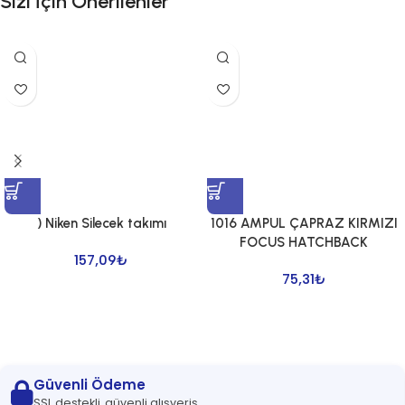
Sizi İçin Önerilenler
) Niken Silecek takımı
1016 AMPUL ÇAPRAZ KIRMIZI
FOCUS HATCHBACK
157,09
₺
75,31
₺
Güvenli Ödeme
SSL destekli, güvenli alışveriş