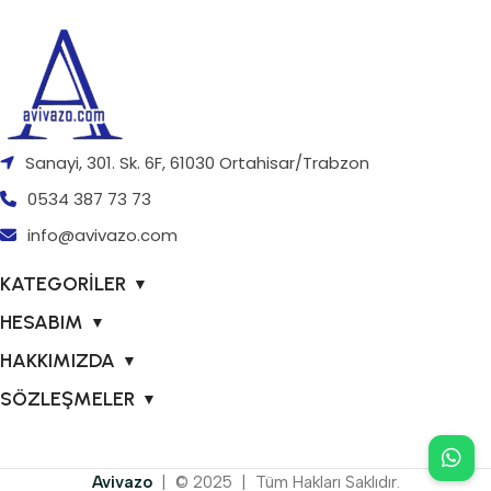
Sanayi, 301. Sk. 6F, 61030 Ortahisar/Trabzon
0534 387 73 73
info@avivazo.com
KATEGORİLER
▼
HESABIM
▼
HAKKIMIZDA
▼
SÖZLEŞMELER
▼
Avivazo
| © 2025 | Tüm Hakları Saklıdır.