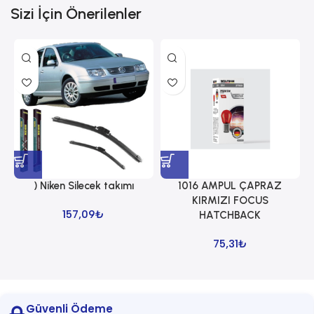
Sizi İçin Önerilenler
) Niken Silecek takımı
1016 AMPUL ÇAPRAZ
1
KIRMIZI FOCUS
157,09
₺
HATCHBACK
75,31
₺
Güvenli Ödeme