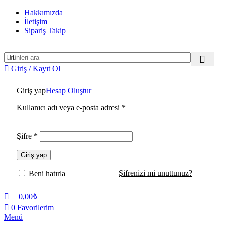
0
0
Hakkımızda
İletişim
Sipariş Takip
Giriş / Kayıt Ol
Giriş yap
Hesap Oluştur
Gerekli
Kullanıcı adı veya e-posta adresi
*
Gerekli
Şifre
*
Giriş yap
Şifrenizi mi unuttunuz?
Beni hatırla
0,00
₺
0
Favorilerim
Menü