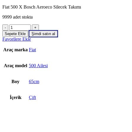
Fiat 500 X Bosch Aeroeco Silecek Takımı
9999 adet stokta
Fiat
500
Sepete Ekle
Şimdi satın al
X
Favorilere Ekle
Bosch
Aeroeco
Araç marka
Fiat
Silecek
Takımı
adet
Araç model
500 Ailesi
Boy
65cm
İçerik
Çift