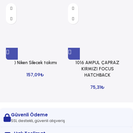
) Niken Silecek takımı
1016 AMPUL ÇAPRAZ
1
KIRMIZI FOCUS
157,09
₺
HATCHBACK
75,31
₺
Güvenli Ödeme
SSL destekli, güvenli alışveriş