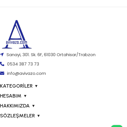
Sanayi, 301. Sk. 6F, 61030 Ortahisar/Trabzon
0534 387 73 73
info@avivazo.com
KATEGORİLER
▼
HESABIM
▼
HAKKIMIZDA
▼
SÖZLEŞMELER
▼