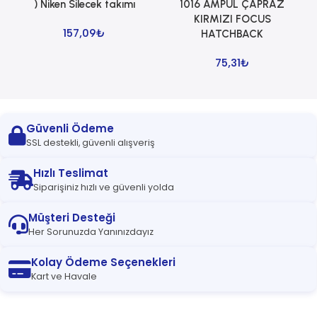
) Niken Silecek takımı
1016 AMPUL ÇAPRAZ
1
KIRMIZI FOCUS
157,09
₺
HATCHBACK
75,31
₺
Güvenli Ödeme
SSL destekli, güvenli alışveriş
Hızlı Teslimat
Siparişiniz hızlı ve güvenli yolda
Müşteri Desteği
Her Sorunuzda Yanınızdayız
Kolay Ödeme Seçenekleri
Kart ve Havale