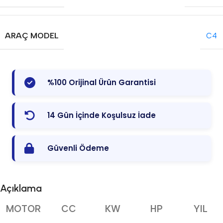
ARAÇ MODEL
C4
%100 Orijinal Ürün Garantisi
14 Gün İçinde Koşulsuz İade
Güvenli Ödeme
Açıklama
MOTOR
CC
KW
HP
YIL