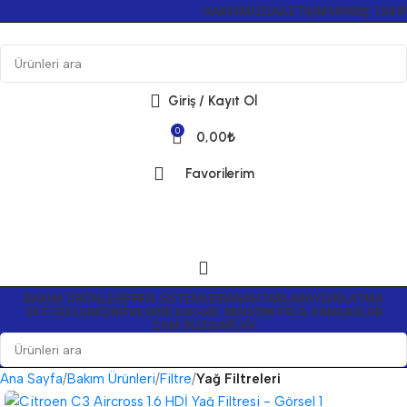
HAKKIMIZDA
İLETIŞIM
SIPARIŞ TAKIP
Giriş / Kayıt Ol
0
0,00
₺
Favorilerim
BAKIM ÜRÜNLERI
FREN SISTEMLERI
ANAHTARLAR
AYDINLATMA
SILECEKLER
KOMPRESÖRLER
PARK SENSÖRLERI & KAMERALAR
CAM RÜZGARLIĞI
Ana Sayfa
Bakım Ürünleri
Filtre
Yağ Filtreleri