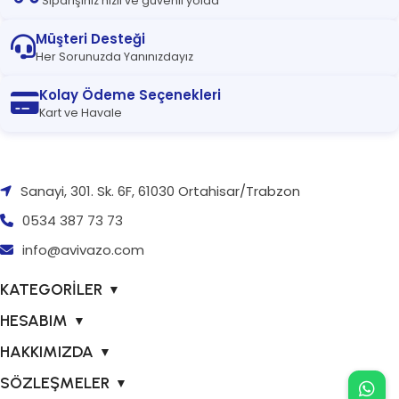
Siparişiniz hızlı ve güvenli yolda
Müşteri Desteği
Her Sorunuzda Yanınızdayız
Kolay Ödeme Seçenekleri
Kart ve Havale
Sanayi, 301. Sk. 6F, 61030 Ortahisar/Trabzon
0534 387 73 73
info@avivazo.com
KATEGORİLER
▼
HESABIM
▼
HAKKIMIZDA
▼
SÖZLEŞMELER
▼