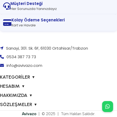
Müşteri Desteği
Her Sorunuzda Yanınızdayız
Kolay Ödeme Seçenekleri
Kart ve Havale
Sanayi, 301. Sk. 6F, 61030 Ortahisar/Trabzon
0534 387 73 73
info@avivazo.com
KATEGORİLER
▼
HESABIM
▼
HAKKIMIZDA
▼
SÖZLEŞMELER
▼
Avivazo
| © 2025 | Tüm Hakları Saklıdır.