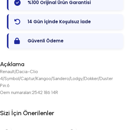
%100 Orijinal Ürün Garantisi
14 Gün İçinde Koşulsuz İade
Güvenli Ödeme
Açıklama
Renault/Dacia-Clio
4/Symbol/Captur/Kangoo/Sandero/Lodgy/Dokker/Duster
Pin:6
Oem numaraları:2542 186 14R
Sizi İçin Önerilenler