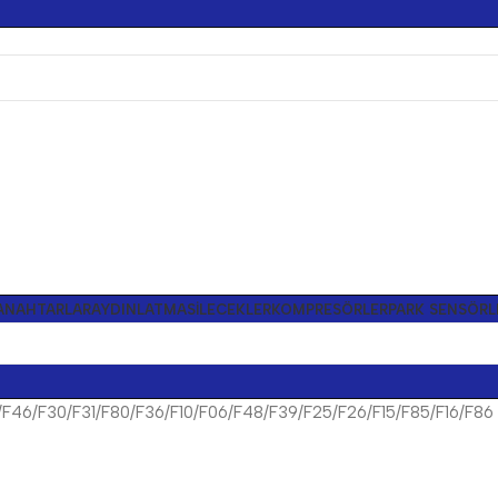
ANAHTARLAR
AYDINLATMA
SILECEKLER
KOMPRESÖRLER
PARK SENSÖRL
F46/F30/F31/F80/F36/F10/F06/F48/F39/F25/F26/F15/F85/F16/F86