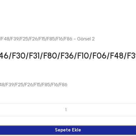
6/F30/F31/F80/F36/F10/F06/F48/F3
48/F39/F25/F26/F15/F85/F16/F86
Sepete Ekle