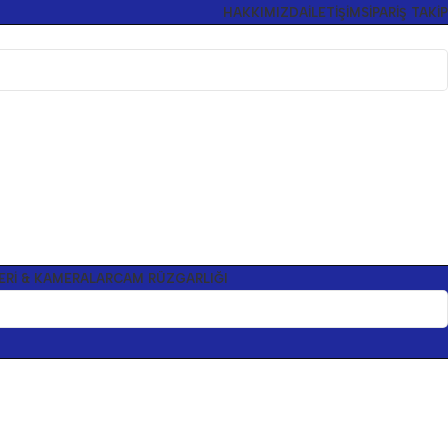
HAKKIMIZDA
İLETIŞIM
SIPARIŞ TAKIP
ERI & KAMERALAR
CAM RÜZGARLIĞI