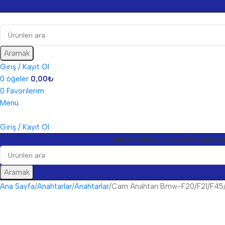
Aramak
Giriş / Kayıt Ol
0
öğeler
0,00
₺
0
Favorilerim
Menü
Giriş / Kayıt Ol
BAKIM ÜRÜNLERI
FREN SISTEMLERI
Aramak
Ana Sayfa
Anahtarlar
Anahtarlar
Cam Anahtarı Bmw-F20/F21/F45/