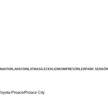
NAHTARLAR
AYDINLATMA
SILECEKLER
KOMPRESÖRLER
PARK SENSÖR
oyota-Proace/Proace City