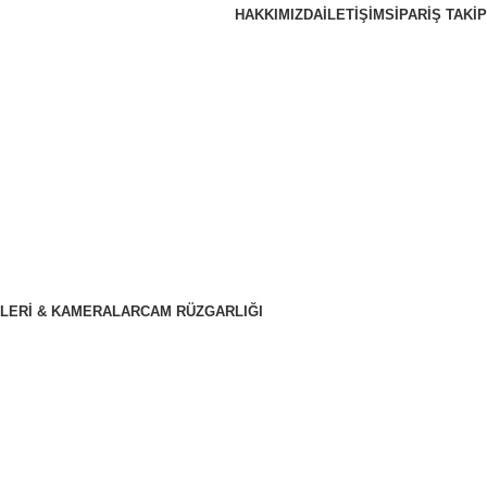
HAKKIMIZDA
İLETIŞIM
SIPARIŞ TAKIP
LERI & KAMERALAR
CAM RÜZGARLIĞI