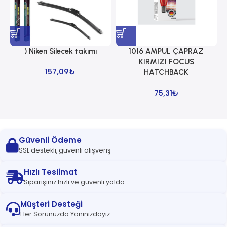
) Niken Silecek takımı
1016 AMPUL ÇAPRAZ
1
KIRMIZI FOCUS
157,09
₺
HATCHBACK
75,31
₺
Güvenli Ödeme
SSL destekli, güvenli alışveriş
Hızlı Teslimat
Siparişiniz hızlı ve güvenli yolda
Müşteri Desteği
Her Sorunuzda Yanınızdayız