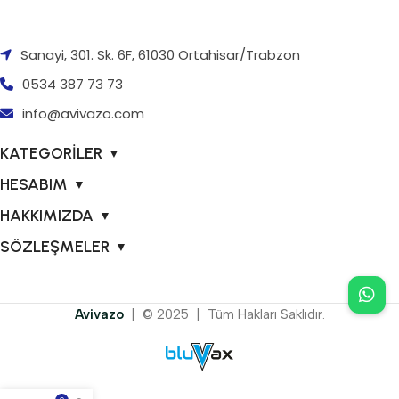
Sanayi, 301. Sk. 6F, 61030 Ortahisar/Trabzon
0534 387 73 73
info@avivazo.com
KATEGORİLER
▼
HESABIM
▼
HAKKIMIZDA
▼
SÖZLEŞMELER
▼
Avivazo
| © 2025 | Tüm Hakları Saklıdır.