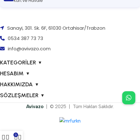
Kart ve Havale
Sanayi, 301. Sk. 6F, 61030 Ortahisar/Trabzon
0534 387 73 73
info@avivazo.com
KATEGORİLER
▼
HESABIM
▼
HAKKIMIZDA
▼
SÖZLEŞMELER
▼
Avivazo
| © 2025 | Tüm Hakları Saklıdır.
0