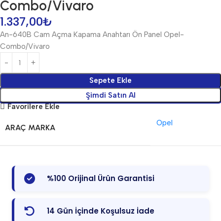
Combo/Vivaro
1.337,00
₺
An-640B Cam Açma Kapama Anahtarı Ön Panel Opel-
Combo/Vivaro
Sepete Ekle
Şimdi Satın Al
Favorilere Ekle
Opel
ARAÇ MARKA
%100 Orijinal Ürün Garantisi
14 Gün İçinde Koşulsuz İade