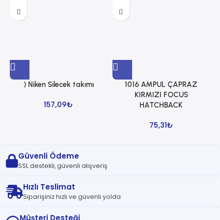
) Niken Silecek takımı
1016 AMPUL ÇAPRAZ
1
KIRMIZI FOCUS
157,09
₺
HATCHBACK
75,31
₺
Güvenli Ödeme
SSL destekli, güvenli alışveriş
Hızlı Teslimat
Siparişiniz hızlı ve güvenli yolda
Müşteri Desteği