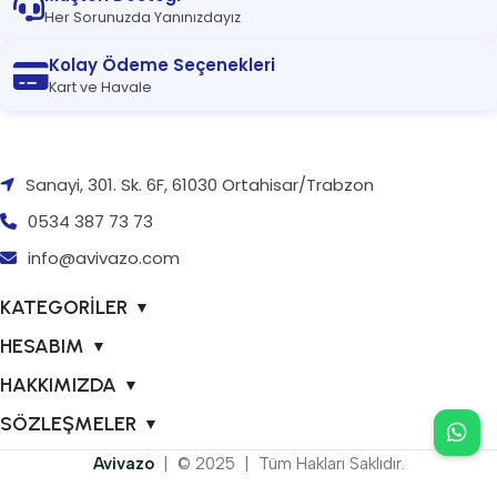
Her Sorunuzda Yanınızdayız
Kolay Ödeme Seçenekleri
Kart ve Havale
Sanayi, 301. Sk. 6F, 61030 Ortahisar/Trabzon
0534 387 73 73
info@avivazo.com
KATEGORİLER
▼
HESABIM
▼
HAKKIMIZDA
▼
SÖZLEŞMELER
▼
Avivazo
| © 2025 | Tüm Hakları Saklıdır.