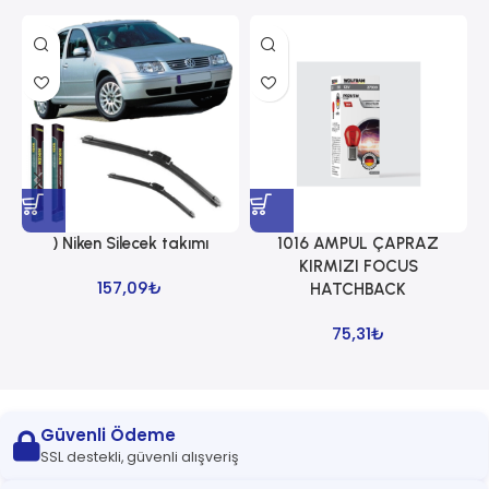
) Niken Silecek takımı
1016 AMPUL ÇAPRAZ
1
KIRMIZI FOCUS
157,09
₺
HATCHBACK
75,31
₺
Güvenli Ödeme
SSL destekli, güvenli alışveriş