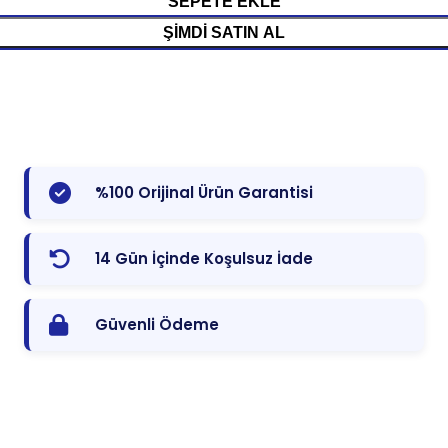
SEPETE EKLE
ŞIMDI SATIN AL
%100 Orijinal Ürün Garantisi
14 Gün İçinde Koşulsuz İade
Güvenli Ödeme