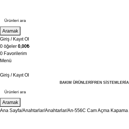
Aramak
Giriş / Kayıt Ol
0
öğeler
0,00
₺
0
Favorilerim
Menü
Giriş / Kayıt Ol
BAKIM ÜRÜNLERI
FREN SISTEMLERI
A
Aramak
Ana Sayfa
Anahtarlar
Anahtarlar
An-556C Cam Açma Kapama A