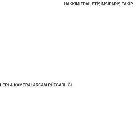
HAKKIMIZDA
İLETIŞIM
SIPARIŞ TAKIP
LERI & KAMERALAR
CAM RÜZGARLIĞI