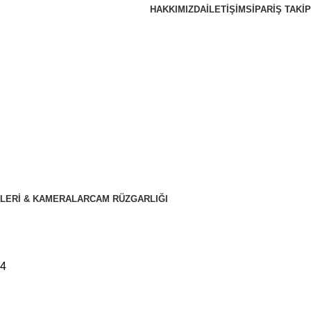
HAKKIMIZDA
İLETIŞIM
SIPARIŞ TAKIP
LERI & KAMERALAR
CAM RÜZGARLIĞI
04