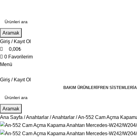
0
0
Aramak
Giriş / Kayıt Ol
0,00
₺
0
Favorilerim
Menü
Giriş / Kayıt Ol
BAKIM ÜRÜNLERI
FREN SISTEMLERI
A
Aramak
Ana Sayfa
Anahtarlar
Anahtarlar
An-552 Cam Açma Kapama