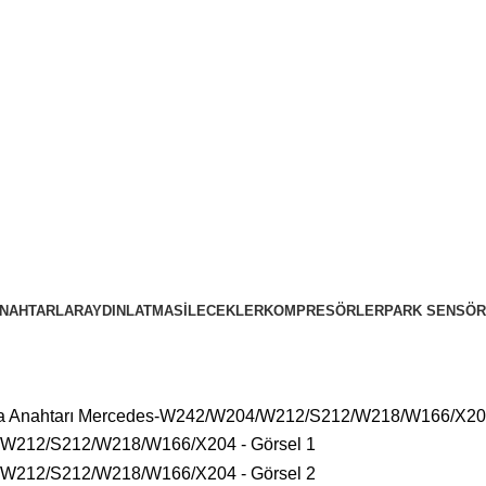
NAHTARLAR
AYDINLATMA
SILECEKLER
KOMPRESÖRLER
PARK SENSÖR
 Anahtarı Mercedes-W242/W204/W212/S212/W218/W166/X2