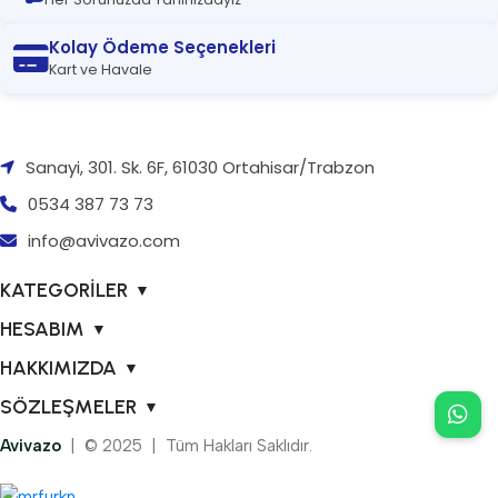
Kolay Ödeme Seçenekleri
Kart ve Havale
Sanayi, 301. Sk. 6F, 61030 Ortahisar/Trabzon
0534 387 73 73
info@avivazo.com
KATEGORİLER
▼
HESABIM
▼
HAKKIMIZDA
▼
SÖZLEŞMELER
▼
Avivazo
| © 2025 | Tüm Hakları Saklıdır.