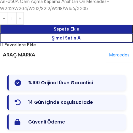
An-550A Cam Açma Kapama Anahtarı Ön Mercedes-
W242/W204/W212/S212/W218/W166/X205
Sepete Ekle
Şimdi Satın Al
Favorilere Ekle
ARAÇ MARKA
Mercedes
%100 Orijinal Ürün Garantisi
14 Gün İçinde Koşulsuz İade
Güvenli Ödeme