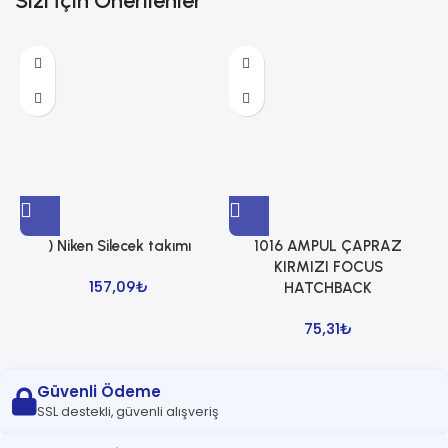
Sizi İçin Önerilenler
) Niken Silecek takımı
1016 AMPUL ÇAPRAZ
1
KIRMIZI FOCUS
157,09
₺
HATCHBACK
75,31
₺
Güvenli Ödeme
SSL destekli, güvenli alışveriş