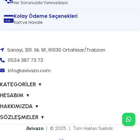
Her Sorunuzda Yanınızdayız
Kolay Ödeme Seçenekleri
Kart ve Havale
Sanayi, 301. Sk. 6F, 61030 Ortahisar/Trabzon
0534 387 73 73
info@avivazo.com
KATEGORİLER
▼
HESABIM
▼
HAKKIMIZDA
▼
SÖZLEŞMELER
▼
Avivazo
| © 2025 | Tüm Hakları Saklıdır.