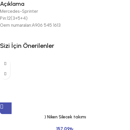
Açıklama
Mercedes-Sprinter
Pin:12(3+5+4)
Oem numaraları:A906 545 1613
Sizi İçin Önerilenler
) Niken Silecek takımı
157,09
₺