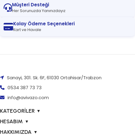
Müşteri Desteği
Her Sorunuzda Yanınızdayız
Kolay Ödeme Seçenekleri
Kart ve Havale
Sanayi, 301. Sk. 6F, 61030 Ortahisar/Trabzon
0534 387 73 73
info@avivazo.com
KATEGORİLER
▼
HESABIM
▼
HAKKIMIZDA
▼