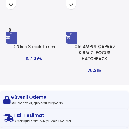
) Niken Silecek takımı
1016 AMPUL ÇAPRAZ
1
KIRMIZI FOCUS
157,09
₺
HATCHBACK
75,31
₺
Güvenli Ödeme
SSL destekli, güvenli alışveriş
Hızlı Teslimat
Siparişiniz hızlı ve güvenli yolda