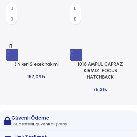
) Niken Silecek takımı
1016 AMPUL ÇAPRAZ
1
KIRMIZI FOCUS
157,09
₺
HATCHBACK
75,31
₺
Güvenli Ödeme
SSL destekli, güvenli alışveriş