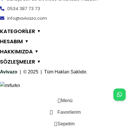
0534 387 73 73
info@avivazo.com
KATEGORİLER
▼
HESABIM
▼
HAKKIMIZDA
▼
SÖZLEŞMELER
▼
Avivazo
| © 2025 | Tüm Hakları Saklıdır.
Menü
Favorilerim
0
Sepetim