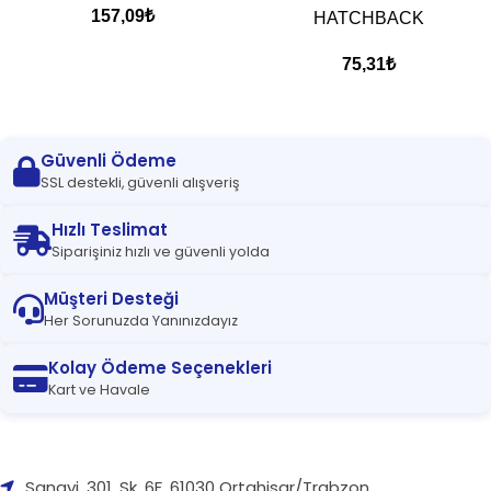
157,09
₺
HATCHBACK
75,31
₺
Güvenli Ödeme
SSL destekli, güvenli alışveriş
Hızlı Teslimat
Siparişiniz hızlı ve güvenli yolda
Müşteri Desteği
Her Sorunuzda Yanınızdayız
Kolay Ödeme Seçenekleri
Kart ve Havale
Sanayi, 301. Sk. 6F, 61030 Ortahisar/Trabzon