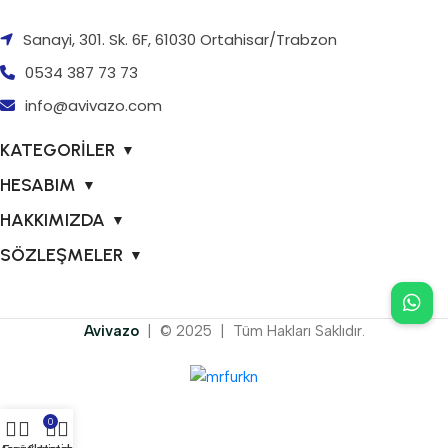
Sanayi, 301. Sk. 6F, 61030 Ortahisar/Trabzon
0534 387 73 73
info@avivazo.com
KATEGORİLER
▼
HESABIM
▼
HAKKIMIZDA
▼
SÖZLEŞMELER
▼
Avivazo
| © 2025 | Tüm Hakları Saklıdır.
0