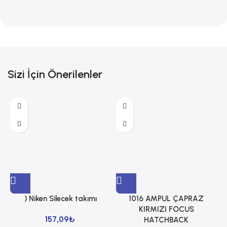
Sizi İçin Önerilenler
) Niken Silecek takımı
1016 AMPUL ÇAPRAZ
1
KIRMIZI FOCUS
157,09
₺
HATCHBACK