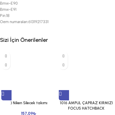
Bmw-E90
Bmw-E91
Pin:18
Oem numaraları:61319217331
Sizi İçin Önerilenler
) Niken Silecek takımı
1016 AMPUL ÇAPRAZ KIRMIZI
FOCUS HATCHBACK
157,09
₺