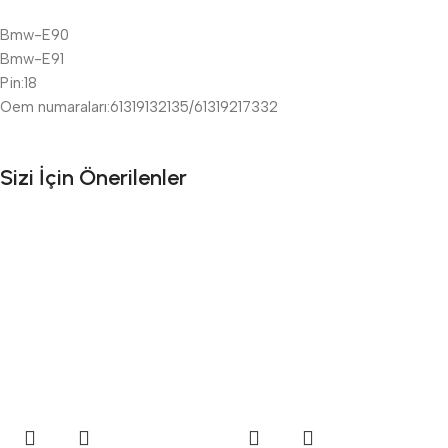
Bmw-E90
Bmw-E91
Pin:18
Oem numaraları:61319132135/61319217332
Sizi İçin Önerilenler