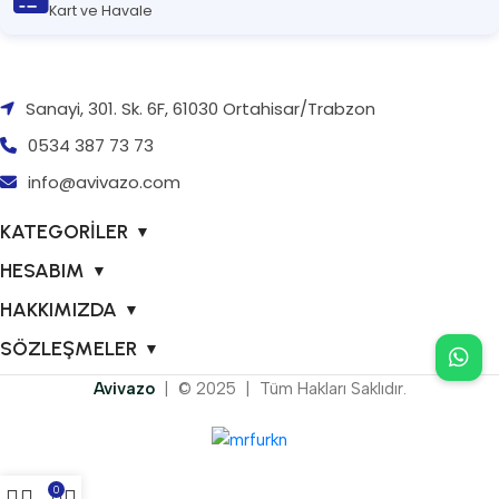
Kart ve Havale
Sanayi, 301. Sk. 6F, 61030 Ortahisar/Trabzon
0534 387 73 73
info@avivazo.com
KATEGORİLER
▼
HESABIM
▼
HAKKIMIZDA
▼
SÖZLEŞMELER
▼
Avivazo
| © 2025 | Tüm Hakları Saklıdır.
0