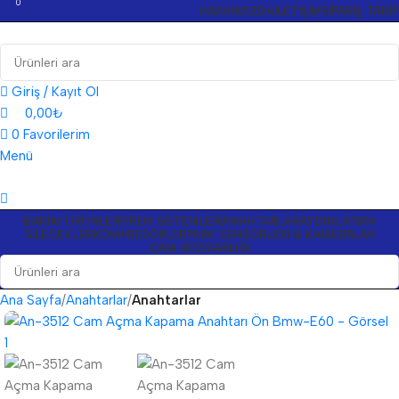
0
HAKKIMIZDA
İLETIŞIM
SIPARIŞ TAKIP
Giriş / Kayıt Ol
0,00
₺
0
Favorilerim
Menü
BAKIM ÜRÜNLERI
FREN SISTEMLERI
ANAHTARLAR
AYDINLATMA
SILECEKLER
KOMPRESÖRLER
PARK SENSÖRLERI & KAMERALAR
CAM RÜZGARLIĞI
Ana Sayfa
Anahtarlar
Anahtarlar