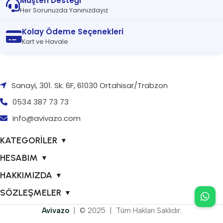
Müşteri Desteği
Her Sorunuzda Yanınızdayız
Kolay Ödeme Seçenekleri
Kart ve Havale
Sanayi, 301. Sk. 6F, 61030 Ortahisar/Trabzon
0534 387 73 73
info@avivazo.com
KATEGORİLER
▼
HESABIM
▼
HAKKIMIZDA
▼
SÖZLEŞMELER
▼
Avivazo
| © 2025 | Tüm Hakları Saklıdır.