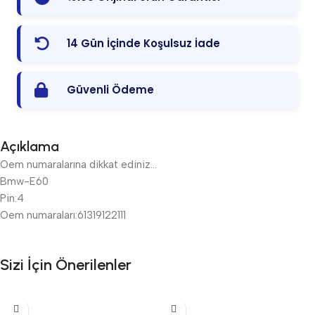
14 Gün İçinde Koşulsuz İade
Güvenli Ödeme
Açıklama
Oem numaralarına dikkat ediniz…
Bmw-E60
Pin:4
Oem numaraları:61319122111
Sizi İçin Önerilenler