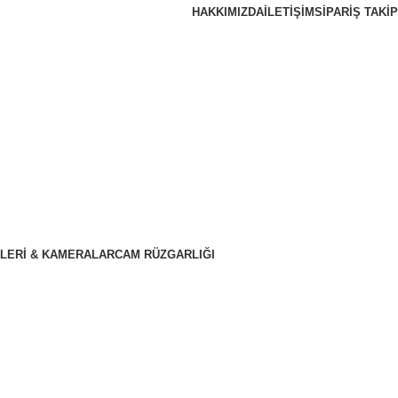
HAKKIMIZDA
İLETIŞIM
SIPARIŞ TAKIP
LERI & KAMERALAR
CAM RÜZGARLIĞI