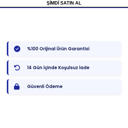
ŞIMDI SATIN AL
%100 Orijinal Ürün Garantisi
14 Gün İçinde Koşulsuz İade
Güvenli Ödeme