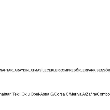
NAHTARLAR
AYDINLATMA
SILECEKLER
KOMPRESÖRLER
PARK SENSÖR
tarı Tekli Oklu Opel-Astra G/Corsa C/Meriva A/Zafira/Combo