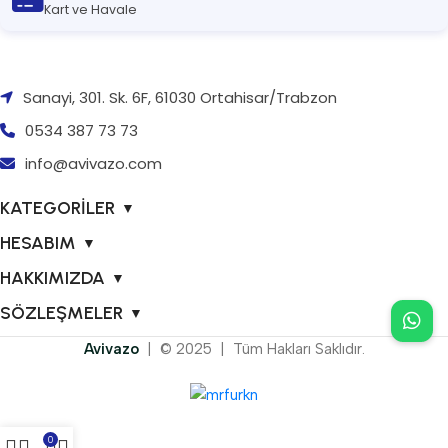
Kart ve Havale
Sanayi, 301. Sk. 6F, 61030 Ortahisar/Trabzon
0534 387 73 73
info@avivazo.com
KATEGORİLER
▼
HESABIM
▼
HAKKIMIZDA
▼
SÖZLEŞMELER
▼
Avivazo
| © 2025 | Tüm Hakları Saklıdır.
0