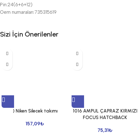
Pin:24(6+6+12)
Oem numaraları:735315619
Sizi İçin Önerilenler
) Niken Silecek takımı
1016 AMPUL ÇAPRAZ KIRMIZI
FOCUS HATCHBACK
157,09
₺
75,31
₺