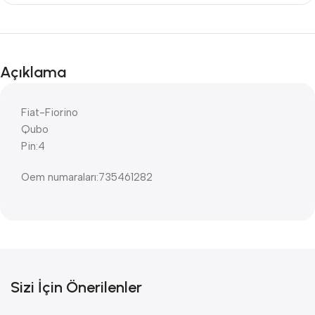
Açıklama
Fiat-Fiorino
Qubo
Pin:4
Oem numaraları:735461282
Sizi İçin Önerilenler