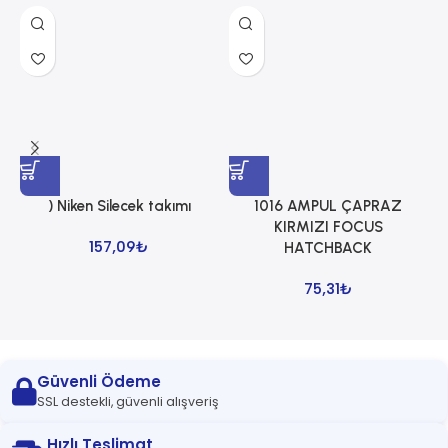
) Niken Silecek takımı
1016 AMPUL ÇAPRAZ
1
KIRMIZI FOCUS
157,09
₺
HATCHBACK
75,31
₺
Güvenli Ödeme
SSL destekli, güvenli alışveriş
Hızlı Teslimat