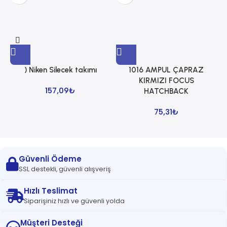
) Niken Silecek takımı
1016 AMPUL ÇAPRAZ
1
KIRMIZI FOCUS
157,09
₺
HATCHBACK
75,31
₺
Güvenli Ödeme
SSL destekli, güvenli alışveriş
Hızlı Teslimat
Siparişiniz hızlı ve güvenli yolda
Müşteri Desteği