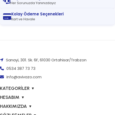
Her Sorunuzda Yanınızdayız
Kolay Ödeme Seçenekleri
Kart ve Havale
Sanayi, 301. Sk. 6F, 61030 Ortahisar/Trabzon
0534 387 73 73
info@avivazo.com
KATEGORİLER
▼
HESABIM
▼
HAKKIMIZDA
▼