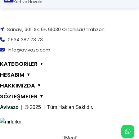
Kart ve Havale
Sanayi, 301. Sk. 6F, 61030 Ortahisar/Trabzon
0534 387 73 73
info@avivazo.com
KATEGORİLER
▼
HESABIM
▼
HAKKIMIZDA
▼
SÖZLEŞMELER
▼
Avivazo
| © 2025 | Tüm Hakları Saklıdır.
Menü