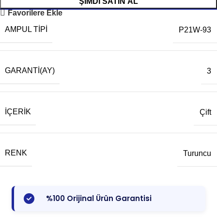
ŞIMDI SATIN AL
Favorilere Ekle
AMPUL TIPI
P21W-93
GARANTI(AY)
3
İÇERIK
Çift
RENK
Turuncu
%100 Orijinal Ürün Garantisi