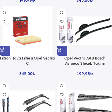
199,99
₺
345,00
₺
Filtron Hava Filtresi Opel Vectra
Opel Vectra A&B Bosch
C
Aeroeco Silecek Takımı
345,00
₺
499,98
₺