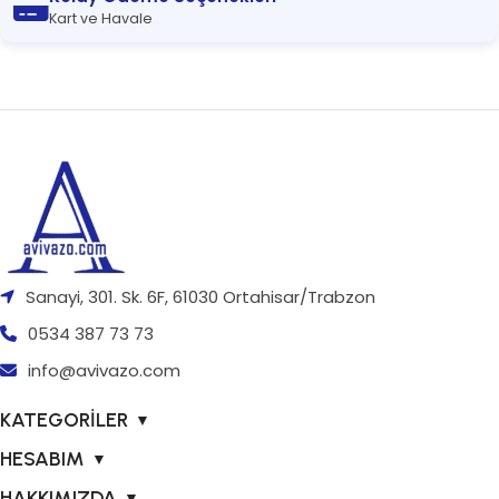
Kart ve Havale
Sanayi, 301. Sk. 6F, 61030 Ortahisar/Trabzon
0534 387 73 73
info@avivazo.com
KATEGORİLER
▼
HESABIM
▼
HAKKIMIZDA
▼