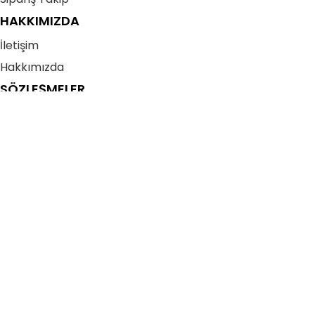
HAKKIMIZDA
İletişim
Hakkımızda
SÖZLEŞMELER
Gizlilik Sözleşmesi
Kullanıcı Sözleşmesi
Mesafeli Satış Sözleşmesi
İade – İptal (Cayma) Sözleşmesi
Avivazo
| © 2025 | Tüm Hakları Saklıdır.
Menü
0
Favorilerim
0
öğeler
Sepetim