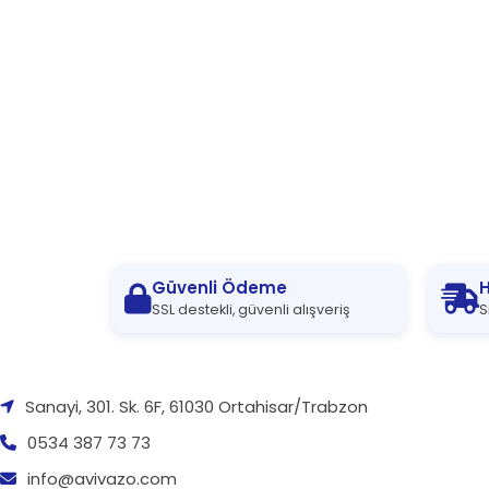
Güvenli Ödeme
H
SSL destekli, güvenli alışveriş
S
Sanayi, 301. Sk. 6F, 61030 Ortahisar/Trabzon
0534 387 73 73
info@avivazo.com