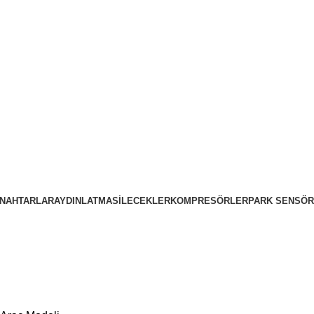
NAHTARLAR
AYDINLATMA
SILECEKLER
KOMPRESÖRLER
PARK SENSÖR