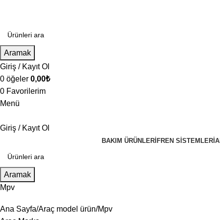
Aramak
Giriş / Kayıt Ol
0
öğeler
0,00
₺
0
Favorilerim
Menü
Giriş / Kayıt Ol
BAKIM ÜRÜNLERI
FREN SISTEMLERI
A
Aramak
Mpv
Ana Sayfa
Araç model ürün
Mpv