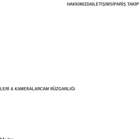
HAKKIMIZDA
İLETIŞIM
SIPARIŞ TAKIP
LERI & KAMERALAR
CAM RÜZGARLIĞI