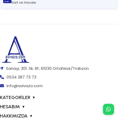
Kart ve Havale
Sanayi, 301. Sk. 6F, 61030 Ortahisar/Trabzon
0534 387 73 73
info@avivazo.com
KATEGORİLER
▼
HESABIM
▼
HAKKIMIZDA
▼