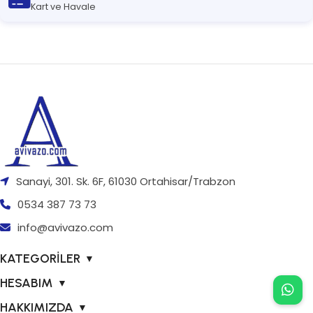
Kart ve Havale
Sanayi, 301. Sk. 6F, 61030 Ortahisar/Trabzon
0534 387 73 73
info@avivazo.com
KATEGORİLER
▼
HESABIM
▼
HAKKIMIZDA
▼