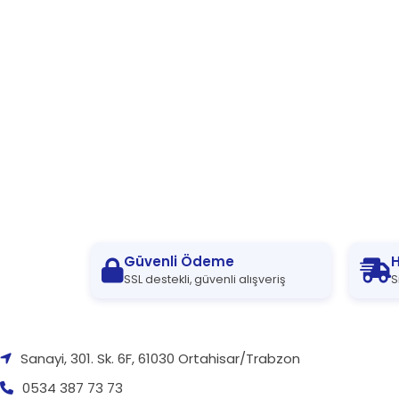
Güvenli Ödeme
H
SSL destekli, güvenli alışveriş
S
Sanayi, 301. Sk. 6F, 61030 Ortahisar/Trabzon
0534 387 73 73