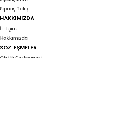
Sipariş Takip
HAKKIMIZDA
İletişim
Hakkımızda
SÖZLEŞMELER
Gizlilik Sözleşmesi
Kullanıcı Sözleşmesi
Mesafeli Satış Sözleşmesi
İade – İptal (Cayma) Sözleşmesi
Avivazo
| © 2025 | Tüm Hakları Saklıdır.
Menü
0
Favorilerim