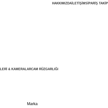
HAKKIMIZDA
İLETIŞIM
SIPARIŞ TAKIP
LERI & KAMERALAR
CAM RÜZGARLIĞI
Marka