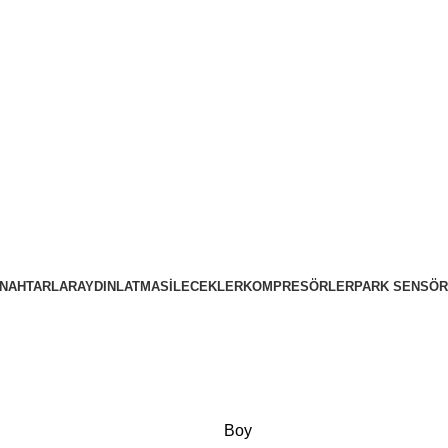
NAHTARLAR
AYDINLATMA
SILECEKLER
KOMPRESÖRLER
PARK SENSÖR
Boy