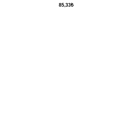
85,33
₺