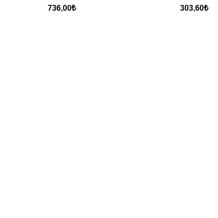
736,00
₺
303,60
₺