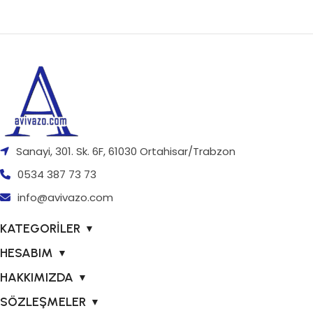
Sanayi, 301. Sk. 6F, 61030 Ortahisar/Trabzon
0534 387 73 73
info@avivazo.com
KATEGORİLER
▼
HESABIM
▼
HAKKIMIZDA
▼
SÖZLEŞMELER
▼