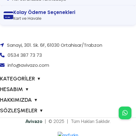
Kolay Ödeme Seçenekleri
Kart ve Havale
Sanayi, 301. Sk. 6F, 61030 Ortahisar/Trabzon
0534 387 73 73
info@avivazo.com
KATEGORİLER
▼
HESABIM
▼
HAKKIMIZDA
▼
SÖZLEŞMELER
▼
Avivazo
| © 2025 | Tüm Hakları Saklıdır.