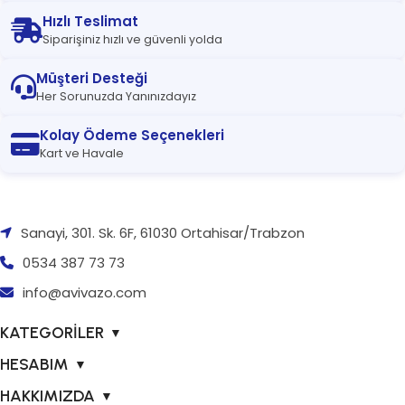
Hızlı Teslimat
Siparişiniz hızlı ve güvenli yolda
Müşteri Desteği
Her Sorunuzda Yanınızdayız
Kolay Ödeme Seçenekleri
Kart ve Havale
Sanayi, 301. Sk. 6F, 61030 Ortahisar/Trabzon
0534 387 73 73
info@avivazo.com
KATEGORİLER
▼
HESABIM
▼
HAKKIMIZDA
▼