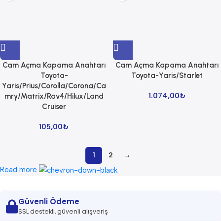
Cam Açma Kapama Anahtarı
Cam Açma Kapama Anahtarı
Toyota-
Toyota-Yaris/Starlet
Yaris/Prius/Corolla/Corona/Ca
1.074,00
₺
mry/Matrix/Rav4/Hilux/Land
Cruiser
105,00
₺
1
2
→
Read more
Güvenli Ödeme
SSL destekli, güvenli alışveriş