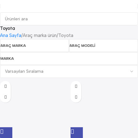
Toyota
Ana Sayfa
Araç marka ürün
Toyota
ARAÇ MARKA
ARAÇ MODELI
MARKA