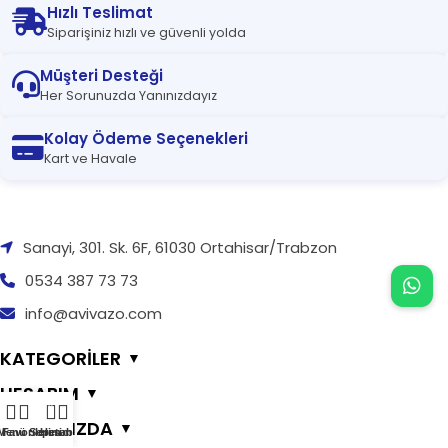
Hızlı Teslimat
Siparişiniz hızlı ve güvenli yolda
Müşteri Desteği
Her Sorunuzda Yanınızdayız
Kolay Ödeme Seçenekleri
Kart ve Havale
Sanayi, 301. Sk. 6F, 61030 Ortahisar/Trabzon
0534 387 73 73
info@avivazo.com
KATEGORİLER
▼
HESABIM
▼
0
HAKKIMIZDA
▼
Menü
Favorilerim
Sepetim
Hesabım